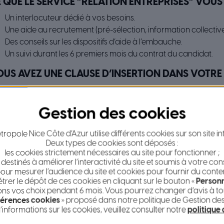
 QUE LE SERVICE “RELATION ENTREPRISES” VOU
Un interlocuteur dédié à vos besoins.
Une aide au recrutement (pré-sélection, information collective
Des conseils sur les dispositifs d’aide à l’embauche.
Un suivi durant les 6 premiers mois du contrat du candidat.
US AVEZ UNE CLAUSE D’INSERTION DANS VOTRE
Cellule d’Animation des Clauses d’Insertion
vous accompagne
Comprendre et appliquer les clauses sociales.
Recruter des personnes éloignées de l’emploi ou faire appel à d
ropole Nice Côte d’Azur utilise différents cookies sur son site in
Monter des actions de formation si besoin.
Deux types de cookies sont déposés :
les cookies strictement nécessaires au site pour fonctionner ;
Où nous rencontrer ?
 destinés à améliorer l’interactivité du site et soumis à votre co
our mesurer l’audience du site et cookies pour fournir du conte
er le dépôt de ces cookies en cliquant sur le bouton «
Personn
Antenne de Nice centre
Venc
s vos choix pendant 6 mois. Vous pourrez changer d’avis à tou
4 rue Blacas – 06000 Nice
Centr
érences cookies
» proposé dans notre politique de Gestion de
Tél. : 04 92 47 73 50
177 
’informations sur les cookies, veuillez consulter notre
politique
Tél. 