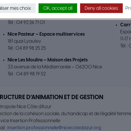
Nice Ariane – Espace Emploi
Cagn
liser mes choix
OK, accept all
Deny all cookies
Pr
Espace Emploi
4 ru
Place de l’Ariane – 06300 Nice
Tél. 
Tél. : 04 92 26 71 01
Carr
Espa
Nice Pasteur – Espace multiservices
11-17
181 quai Lyautey
Tél. 
Tél : 04 89 98 25 25
Nice Les Moulins – Maison des Projets
33 avenue de la Méditerranée – 06200 Nice
Tél. : 04 89 98 19 52
RUCTURE D’ANIMATION ET DE GESTION
tropole Nice Côte d’Azur
ection de la cohésion sociale, du handicap et de l’égalité fe
vice Insertion Professionnelle
il :
insertion.professionnelle@nicecotedazur.org