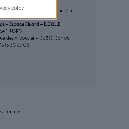
es-sur-Mer
ivacy policy
e Pasteur – 06800 Cagnes-sur-Mer
: 04 93 73 47 52
os – Espace Éluard – E.COL.E
ce ELUARD
 rue des Arbousier – 06510 Carros
: 06 13 30 66 05
mmes-hommes