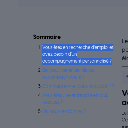
Sommaire
Le
Vous êtes en recherche d’emploi et
pe
avez besoin d’un
él
accompagnement personnalisé ?
Qui peut bénéficier de cet
accompagnement ?
Comment entrer dans le dispositif ?
V
Vous êtes une entreprise et vous
a
recrutez ?
Où nous rencontrer ?
Le
Ce 
me