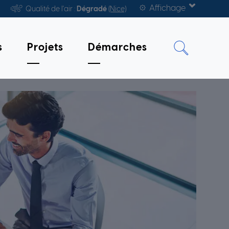
Affichage
Qualité de l'air :
Dégradé
(Nice)
s
Projets
Démarches