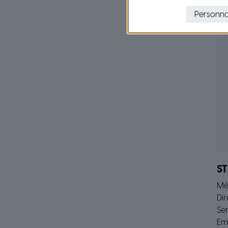
Personna
ST
Mé
Dir
Ser
Ema