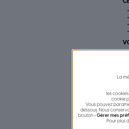
CE
VO
La
La mét
les cookies
cookie p
Vous pouvez paramétr
dessous. Nous conservon
bouton «
Gérer mes préf
Pour plus d