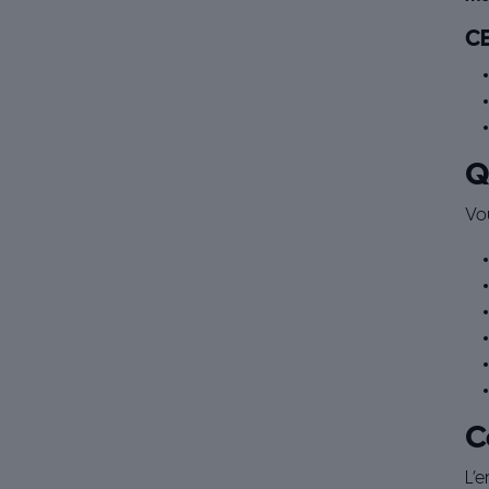
CE
Q
Vou
C
L’e