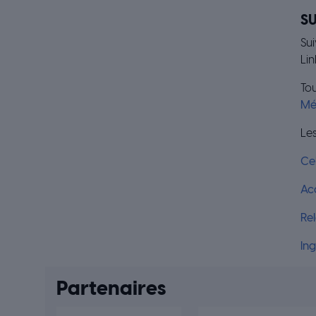
SU
Sui
Lin
Tou
Mé
Les
Cel
Acc
Rel
Ing
Partenaires