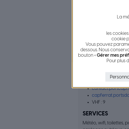
À ce jour, le Port de S
La mét
Information
les cookies
LA MÉTROPOLE NI
cookie p
Vous pouvez paramétr
555 postes
dessous. Nous conservon
Longueur maxi 5
bouton «
Gérer mes préf
Pour plus d
Tirant d’eau maxi 
CAPITAINERIE
Personna
Tél. 04 93 76 45 45
contact.portcapf
capferrat.portsd
VHF : 9
SERVICES
Météo, wifi, toilettes