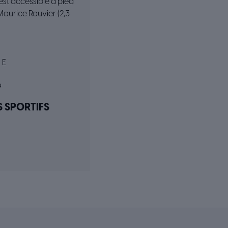
, est accessible à pied
aurice Rouvier (2,3
 E
9
S SPORTIFS