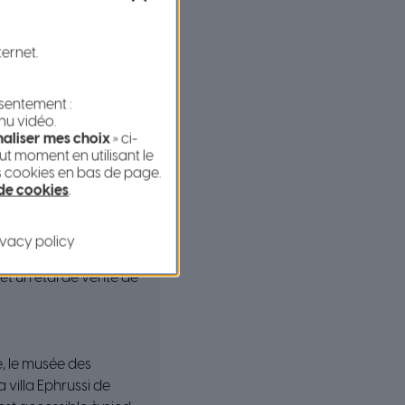
dernisées.
ternet.
nsentement :
nu vidéo.
aliser mes choix
» ci-
équipé de moyens de
t moment en utilisant le
s cookies en bas de page.
 de cookies
.
d 27 commerces dont
ivacy policy
teaux, 1 shipchandler
 et un étal de vente de
, le musée des
a villa Ephrussi de