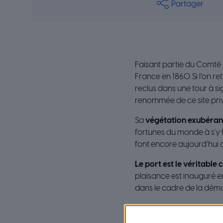
Partager
Faisant partie du Comté 
France en 1860. Si l’on 
reclus dans une tour à si
renommée de ce site privil
Sa
végétation exubéran
fortunes du monde à s’y fa
font encore aujourd’hui de
Le port est le véritable
plaisance est inauguré en 
dans le cadre de la déma
De lourds travaux ont dém
de carénage dans le vieux