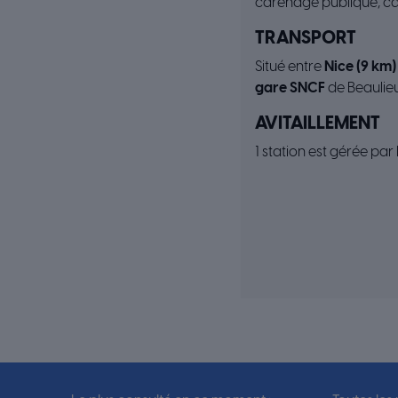
carénage publique, cal
TRANSPORT
Situé entre
Nice (9 km)
gare SNCF
de Beaulie
AVITAILLEMENT
1 station est gérée par