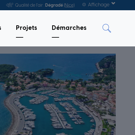
Affichage
Qualité de l'air :
Dégradé
(Nice)
s
Projets
Démarches