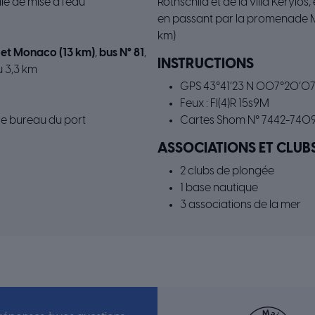
e de mise à l’eau
Rothschild et de la villa Kérylos
en passant par la promenade M
km)
 et Monaco (13 km)
,
bus N° 81
,
INSTRUCTIONS
u 3,3 km
GPS 43°41’23 N 007°20’07
Feux : FI(4)R 15s9M
 le bureau du port
Cartes Shom N° 7442-740
ASSOCIATIONS ET CLUB
2 clubs de plongée
1 base nautique
3 associations de la mer