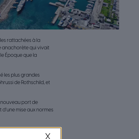
les rattachées à la
e anachorète qui vivait
elle Époque que la
é les plus grandes
hrussi de Rothschild, et
le nouveau port de
n et d’une mise aux normes
e, la création d’une aire
X
s.