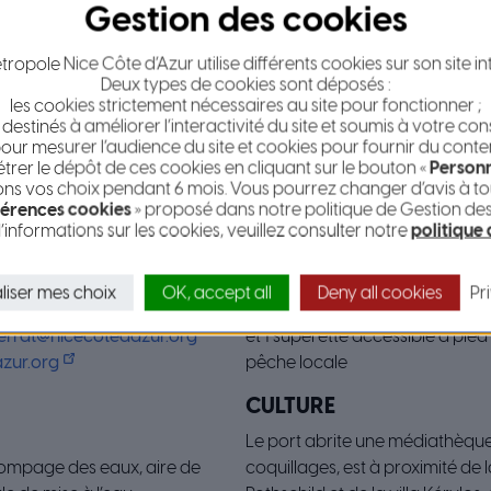
aint-Jean-Cap-Ferrat propose des structures aux normes et mo
ropole Nice Côte d’Azur utilise différents cookies sur son site in
Deux types de cookies sont déposés :
s pratiques
les cookies strictement nécessaires au site pour fonctionner ;
 destinés à améliorer l’interactivité du site et soumis à votre co
CE COTE D’AZUR GÈRE :
RÉPARATION NAVALE
our mesurer l’audience du site et cookies pour fournir du conte
er le dépôt de ces cookies en cliquant sur le bouton «
Personn
3 entreprises dont 1 chantier 
s vos choix pendant 6 mois. Vous pourrez changer d’avis à tou
0 m
levage de 30 tonnes
érences cookies
» proposé dans notre politique de Gestion de
’informations sur les cookies, veuillez consulter notre
politique
3,5 m
COMMERCES
L’enceinte portuaire compren
liser mes choix
OK, accept all
Deny all cookies
Pr
10 restaurants, 4 loueurs de ba
errat@nicecotedazur.org
et 1 supérette accessible à pied
azur.org
pêche locale
CULTURE
Le port abrite une médiathèque
, pompage des eaux, aire de
coquillages, est à proximité de l