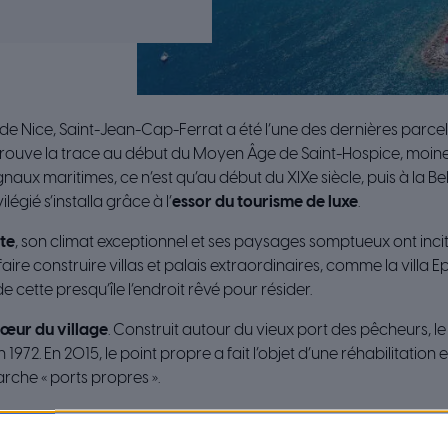
de Nice, Saint-Jean-Cap-Ferrat a été l’une des dernières parcel
retrouve la trace au début du Moyen Âge de Saint-Hospice, moin
gnaux maritimes, ce n’est qu’au début du XIXe siècle, puis à la B
égié s’installa grâce à l’
essor du tourisme de luxe
.
te
, son climat exceptionnel et ses paysages somptueux ont incit
ire construire villas et palais extraordinaires, comme la villa Ep
 cette presqu’île l’endroit rêvé pour résider.
 cœur du village
. Construit autour du vieux port des pêcheurs, 
1972. En 2015, le point propre a fait l’objet d’une réhabilitatio
rche « ports propres ».
arré l’année suivante avec la réhabilitation de la cale de halag
 port ainsi que la rénovation de la capitainerie et des sanitaire