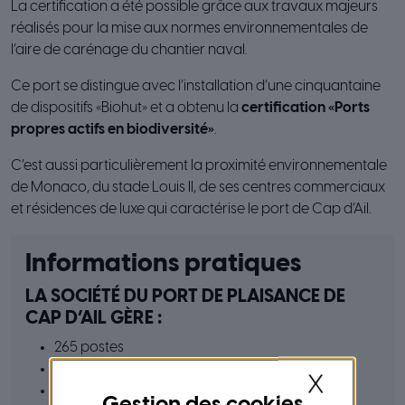
La certification a été possible grâce aux travaux majeurs
réalisés pour la mise aux normes environnementales de
l’aire de carénage du chantier naval.
Ce port se distingue avec l’installation d’une cinquantaine
de dispositifs «Biohut» et a obtenu la
certification «Ports
propres actifs en biodiversité»
.
C’est aussi particulièrement la proximité environnementale
de Monaco, du stade Louis II, de ses centres commerciaux
et résidences de luxe qui caractérise le port de Cap d’Ail.
Informations pratiques
LA SOCIÉTÉ DU PORT DE PLAISANCE DE
CAP D’AIL GÈRE :
265 postes
Longueur maxi 65 m
X
Tirant d’eau maxi 15 m