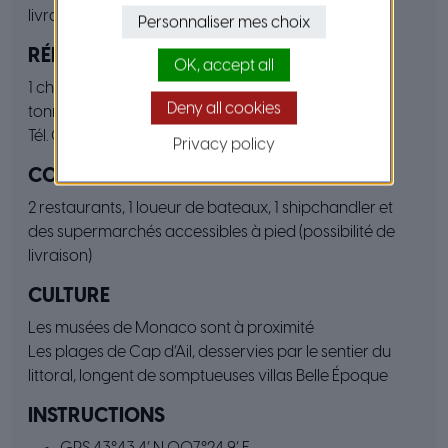
livraison
Personnaliser mes choix
RÉPARATION NAVALE
OK, accept all
1 chantier équipé de moyens de levage jusqu’à 70
Deny all cookies
tonnes et 4 500 m² d’aire de carénage
Tél. 04 92 10 60 00
Privacy policy
COMMERCES
2 restaurants, 1 loueur de bateaux, 1 shipchandler et
des supermarchés accessibles à pied (possibilité de
livraison)
CULTURE
Les musées de Monaco sont à proximité
Les plages de Cap d’Ail, desservies par le sentier du
littoral, longent de somptueuses villas Belle Époque
INSTRUCTIONS