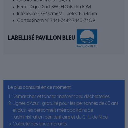
GPS 43°43,4’ N 007°24,9’ E
Feux : Digue Sud, SW : FI.G.4s 11m 10M
Intérieure FI.G.4s7m6M – Jetée F.,R.4s5m
Cartes Shom N° 7441-7442-7443-7409
LABELLISÉ PAVILLON BLEU
Le plus consulté en ce moment :
Démarches et fonctionnement des déchetteries
Lignes d’Azur : gratuité pour les personnes de 65 ans
et plus, les personnels métropolitains de
l’administration pénitentiaire et du CHU de Nice
Collecte des encombrants