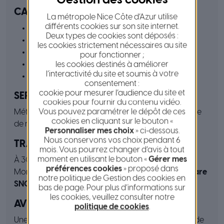
CAPITAINERIE
La métropole Nice Côte d’Azur utilise
différents cookies sur son site internet.
Tél. 04 93 78 28 46
Deux types de cookies sont déposés :
mail :
directeur@portdecapdail.com
les cookies strictement nécessaires au site
www.portdecapdail.fr
pour fonctionner ;
facebook : port de Cap d’Ail
les cookies destinés à améliorer
l’interactivité du site et soumis à votre
VHF : 9
consentement :
cookie pour mesurer l’audience du site et
SERVICES
cookies pour fournir du contenu vidéo.
Vous pouvez paramétrer le dépôt de ces
Météo, wifi, toilettes, aire de carénage publique, cale
cookies en cliquant sur le bouton «
de mise à l’eau, vidéosurveillance
Personnaliser mes choix
» ci-dessous.
Nous conservons vos choix pendant 6
TRANSPORT
mois. Vous pourrez changer d’avis à tout
moment en utilisant le bouton «
Gérer mes
À 30 km de l’aéroport de Nice, frontalier avec
préférences cookies
» proposé dans
Monaco, desservi par le
bus N° 100
, à 3 km de la
gare
notre politique de Gestion des cookies en
SNCF de Monaco
bas de page. Pour plus d’informations sur
les cookies, veuillez consulter notre
AVITAILLEMENT
politique de cookies
.
Une station à l’entrée (04 93 35 20 54) et possibilité de