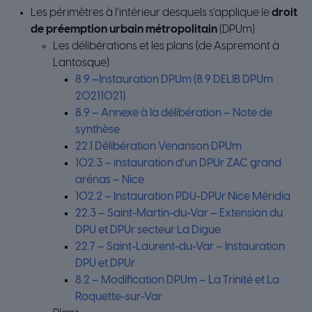
Les périmètres à l’intérieur desquels s’applique le
droit
de préemption urbain métropolitain
(DPUm)
Les délibérations et les plans (de Aspremont à
Lantosque)
8.9 –Instauration DPUm (8.9 DELIB DPUm
20211021)
8.9 – Annexe à la délibération – Note de
synthèse
22.1 Délibération Venanson DPUm
102.3 – instauration d’un DPUr ZAC grand
arénas – Nice
102.2 – Instauration PDU-DPUr Nice Méridia
22.3 – Saint-Martin-du-Var – Extension du
DPU et DPUr secteur La Digue
22.7 – Saint-Laurent-du-Var – Instauration
DPU et DPUr
8.2 – Modification DPUm – La Trinité et La
Roquette-sur-Var