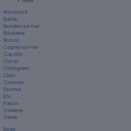
Plans
Aspremont
Bairols
Beaulieu-sur-mer
Bélvédère
Bonson
Cagnes-sur-mer
Cap d’Ail
Carros
Castagniers
Clans
Colomars
Duranus
Eze
Falicon
Gattières
Gilette
Ilonse