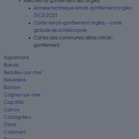
Aléa retrait gonflement des argiles
Annexe technique retrait-gonflement argiles
31.03.2021
Carte retrait-gonflement argiles – carte
globale de la Métropole
Cartes des communes aléas retrait-
gonflement :
Aspremont
Bairols
Beaulieu-sur-mer
Bélvédère
Bonson
Cagnes-sur-mer
Cap d’Ail
Carros
Castagniers
Clans
Colomars