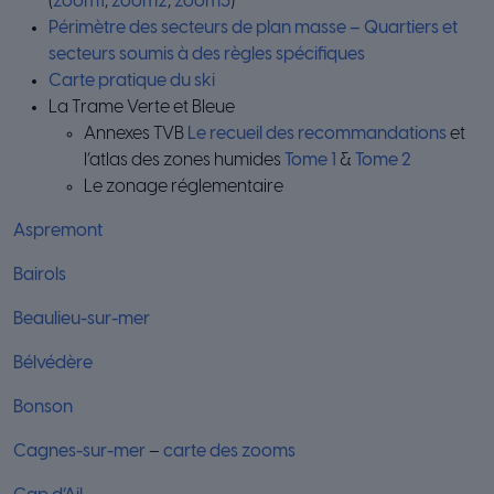
(
zoom1
,
zoom2
,
zoom3
)
Périmètre des secteurs de plan masse – Quartiers et
secteurs soumis à des règles spécifiques
Carte pratique du ski
La Trame Verte et Bleue
Annexes TVB
Le recueil des recommandations
et
l’atlas des zones humides
Tome 1
&
Tome 2
Le zonage réglementaire
Aspremont
Bairols
Beaulieu-sur-mer
Bélvédère
Bonson
Cagnes-sur-mer
–
carte des zooms