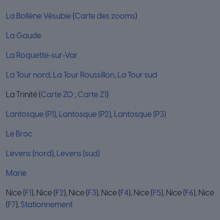
La Bollène Vésubie
(
Carte des zooms
)
La Gaude
La Roquette-sur-Var
La Tour nord
,
La Tour Roussillon
,
La Tour sud
La Trinité (
Carte Z0
;
Carte Z1
)
Lantosque (P1)
,
Lantosque (P2)
,
Lantosque (P3)
Le Broc
Levens (nord)
,
Levens (sud)
Marie
Nice (
F1
), Nice (
F2
), Nice (
F3
), Nice (
F4
), Nice (
F5
), Nice (
F6
), Nice
(
F7
),
Stationnement