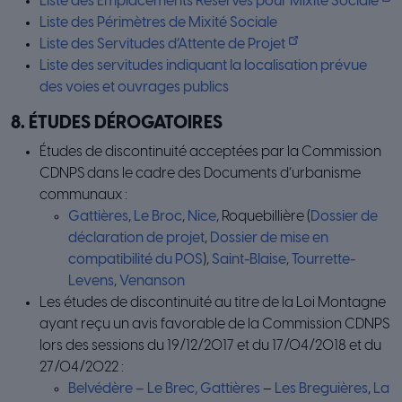
Liste des Emplacements Réservés pour Mixité Sociale
Liste des Périmètres de Mixité Sociale
Liste des Servitudes d’Attente de Projet
Liste des servitudes indiquant la localisation prévue
des voies et ouvrages publics
8. ÉTUDES DÉROGATOIRES
Études de discontinuité acceptées par la Commission
CDNPS dans le cadre des Documents d’urbanisme
communaux :
Gattières
,
Le Broc
,
Nice
, Roquebillière (
Dossier de
déclaration de projet
,
Dossier de mise en
compatibilité du POS
),
Saint-Blaise
,
Tourrette-
Levens
,
Venanson
Les études de discontinuité au titre de la Loi Montagne
ayant reçu un avis favorable de la Commission CDNPS
lors des sessions du 19/12/2017 et du 17/04/2018 et du
27/04/2022 :
Belvédère – Le Brec, Gattières
–
Les Breguières
,
La