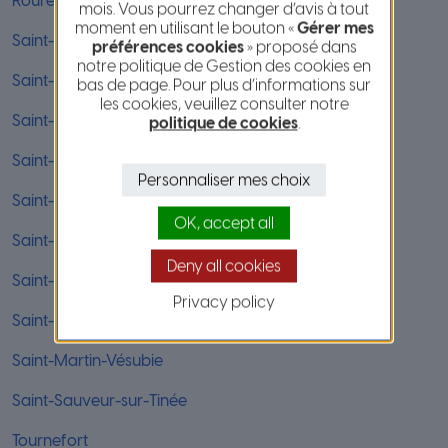
Roure
mois. Vous pourrez changer d’avis à tout
moment en utilisant le bouton «
Gérer mes
Saint-André-de-la-Roche
préférences cookies
» proposé dans
notre politique de Gestion des cookies en
Saint-Blaise
bas de page. Pour plus d’informations sur
les cookies, veuillez consulter notre
Saint-Dalmas-le-Selvage
politique de cookies
.
Saint-Etienne-de-Tinée
Personnaliser mes choix
Saint-Jean-Cap-Ferrat
OK, accept all
Saint-Jeannet
Deny all cookies
Saint-Laurent-du-Var
Privacy policy
Saint-Martin-du-Var
Saint-Martin-Vésubie
Saint-Sauveur-sur-Tinée
Tournefort