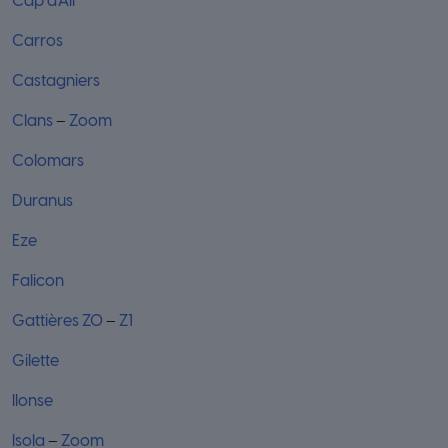
Cap d’Ail
Carros
Castagniers
Clans
–
Zoom
Colomars
Duranus
Eze
Falicon
Gattières Z0
–
Z1
Gilette
Ilonse
Isola
–
Zoom