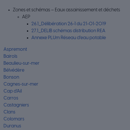
Zones et schémas – Eaux assainissement et déchets
AEP
26.1_Délibération 26-1 du 21-01-2019
27.1_DELIB schémas distribution REA
Annexe PLUm Réseau d’eau potable
Aspremont
Bairols
Beaulieu-sur-mer
Bélvédère
Bonson
Cagnes-sur-mer
Cap d’Ail
Carros
Castagniers
Clans
Colomars
Duranus